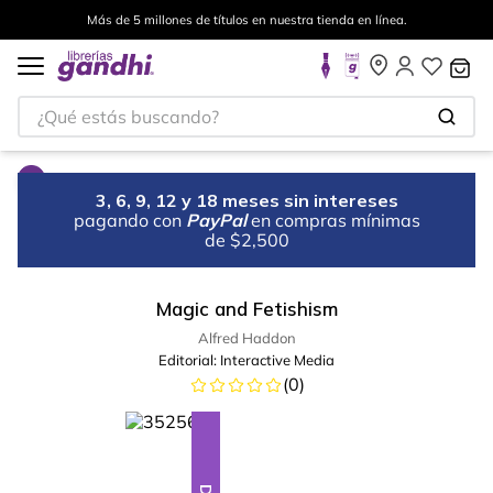
Más de 5 millones de títulos en nuestra tienda en línea.
¿Qué estás buscando?
3, 6, 9, 12 y 18 meses sin intereses
pagando con
PayPal
en compras mínimas
de $2,500
Magic and Fetishism
Alfred Haddon
Editorial:
Interactive Media
(
0
)