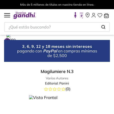
Más de 5 millones de títulos en nuestra tienda en línea.
¿Qué estás buscando?
3, 6, 9, 12 y 18 meses sin intereses
pagando con
PayPal
en compras mínimas
de $2,500
Magilumiere N.3
Varios Autores
Editorial:
Panini
(
0
)