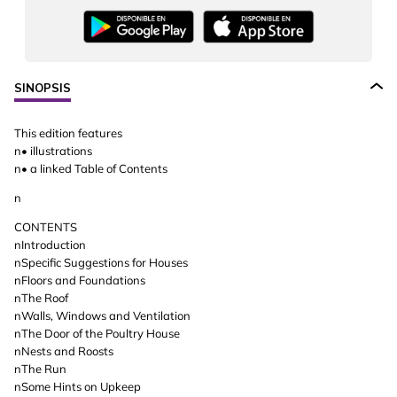
SINOPSIS
This edition features
n• illustrations
n• a linked Table of Contents
n
CONTENTS
nIntroduction
nSpecific Suggestions for Houses
nFloors and Foundations
nThe Roof
nWalls, Windows and Ventilation
nThe Door of the Poultry House
nNests and Roosts
nThe Run
nSome Hints on Upkeep