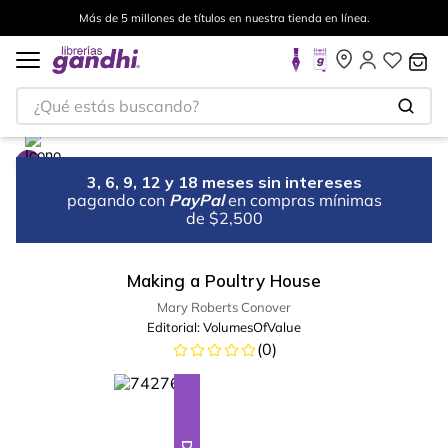
Más de 5 millones de títulos en nuestra tienda en línea.
¿Qué estás buscando?
3, 6, 9, 12 y 18 meses sin intereses
pagando con
PayPal
en compras mínimas
de $2,500
Making a Poultry House
Mary Roberts Conover
Editorial:
VolumesOfValue
(
0
)