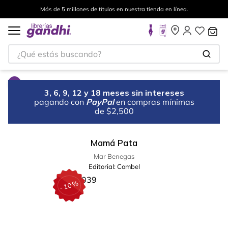
Más de 5 millones de títulos en nuestra tienda en línea.
¿Qué estás buscando?
3, 6, 9, 12 y 18 meses sin intereses
pagando con
PayPal
en compras mínimas
de $2,500
Mamá Pata
Mar Benegas
Editorial:
Combel
%
10
-