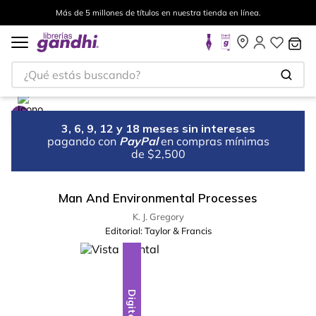
Más de 5 millones de títulos en nuestra tienda en línea.
¿Qué estás buscando?
3, 6, 9, 12 y 18 meses sin intereses
pagando con
PayPal
en compras mínimas
de $2,500
Man And Environmental Processes
K. J. Gregory
Editorial:
Taylor & Francis
Digital