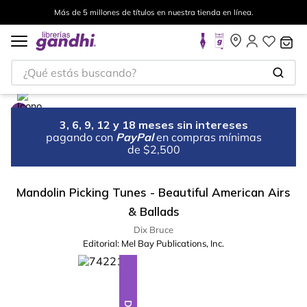
Más de 5 millones de títulos en nuestra tienda en línea.
¿Qué estás buscando?
3, 6, 9, 12 y 18 meses sin intereses
pagando con
PayPal
en compras mínimas
de $2,500
Mandolin Picking Tunes - Beautiful American Airs
& Ballads
Dix Bruce
Editorial:
Mel Bay Publications, Inc.