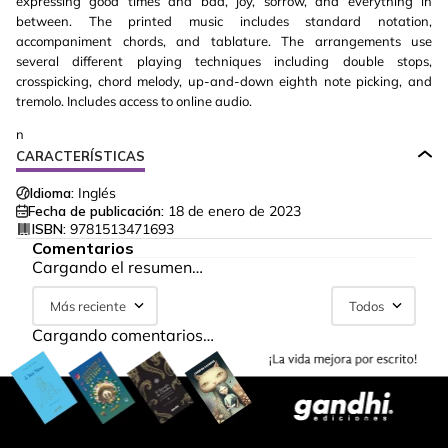
expressing good times and bad, joy, sorrow, and everything in
between. The printed music includes standard notation,
accompaniment chords, and tablature. The arrangements use
several different playing techniques including double stops,
crosspicking, chord melody, up-and-down eighth note picking, and
tremolo. Includes access to online audio.
n
CARACTERÍSTICAS
Idioma:
Inglés
Fecha de publicación:
18 de enero de 2023
ISBN:
9781513471693
Comentarios
Cargando el resumen…
Más reciente
Todos
Cargando comentarios…