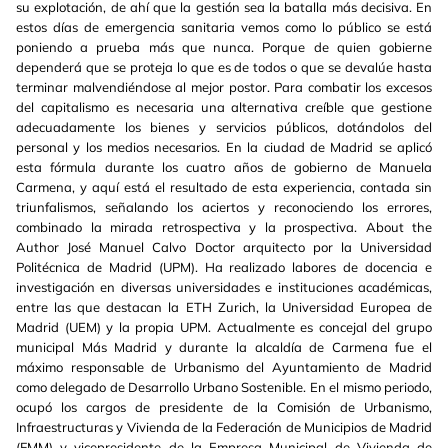
su explotación, de ahí que la gestión sea la batalla más decisiva. En
estos días de emergencia sanitaria vemos como lo público se está
poniendo a prueba más que nunca. Porque de quien gobierne
dependerá que se proteja lo que es de todos o que se devalúe hasta
terminar malvendiéndose al mejor postor. Para combatir los excesos
del capitalismo es necesaria una alternativa creíble que gestione
adecuadamente los bienes y servicios públicos, dotándolos del
personal y los medios necesarios. En la ciudad de Madrid se aplicó
esta fórmula durante los cuatro años de gobierno de Manuela
Carmena, y aquí está el resultado de esta experiencia, contada sin
triunfalismos, señalando los aciertos y reconociendo los errores,
combinado la mirada retrospectiva y la prospectiva. About the
Author José Manuel Calvo Doctor arquitecto por la Universidad
Politécnica de Madrid (UPM). Ha realizado labores de docencia e
investigación en diversas universidades e instituciones académicas,
entre las que destacan la ETH Zurich, la Universidad Europea de
Madrid (UEM) y la propia UPM. Actualmente es concejal del grupo
municipal Más Madrid y durante la alcaldía de Carmena fue el
máximo responsable de Urbanismo del Ayuntamiento de Madrid
como delegado de Desarrollo Urbano Sostenible. En el mismo periodo,
ocupó los cargos de presidente de la Comisión de Urbanismo,
Infraestructuras y Vivienda de la Federación de Municipios de Madrid
(FMM) y vicepresidente de la Empresa Municipal de Vivienda de