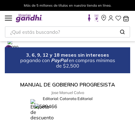
Más de 5 millones de títulos en nuestra tienda en línea.
¿Qué estás buscando?
3, 6, 9, 12 y 18 meses sin intereses
pagando con
PayPal
en compras mínimas
de $2,500
MANUAL DE GOBIERNO PROGRESISTA
Jose Manuel Calvo
Editorial:
Catarata Editorial
%
25
-