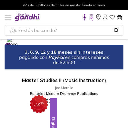
Más de 5 millones de títulos en nuestra tienda en línea.
¿Qué estás buscando?
3, 6, 9, 12 y 18 meses sin intereses
pagando con
PayPal
en compras mínimas
de $2,500
Master Studies II (Music Instruction)
Joe Morello
Editorial:
Modern Drummer Publications
%
18
-
Digital