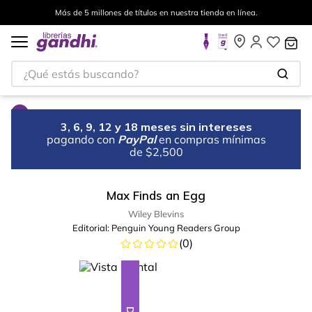
Más de 5 millones de títulos en nuestra tienda en línea.
¿Qué estás buscando?
3, 6, 9, 12 y 18 meses sin intereses
pagando con
PayPal
en compras mínimas
de $2,500
Max Finds an Egg
Wiley Blevins
Editorial:
Penguin Young Readers Group
(
0
)