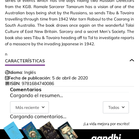
series of events which has the boys hiding two Russian Defectors
from the KGB. Ramale Sorcerer Tomarum has a vision of one of the
Australian boys being shot by the Russians, so sends Tibu & Tovaira
travelling through time from 1942 War torn Rabaul to the Coorong in
South Australia. The book draws once again on the wonderful Tolai
Culture of East New Britain. Sorcery and a secret Men’s Society. The
book also sees Tibu & Tovaira heading off to Tol to investigate reports
of a massacre by the invading Japanese in 1942.
n
CARACTERÍSTICAS
Idioma:
Inglés
Fecha de publicación:
5 de abril de 2020
ISBN:
9781684740086
Comentarios
Cargando el resumen…
Más reciente
Todos
Cargando comentarios…