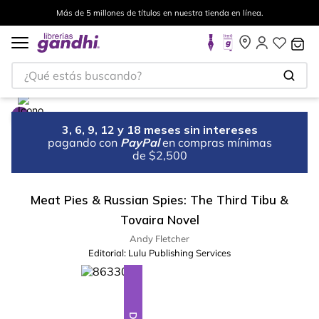
Más de 5 millones de títulos en nuestra tienda en línea.
¿Qué estás buscando?
3, 6, 9, 12 y 18 meses sin intereses
pagando con
PayPal
en compras mínimas
de $2,500
Meat Pies & Russian Spies: The Third Tibu &
Tovaira Novel
Andy Fletcher
Editorial:
Lulu Publishing Services