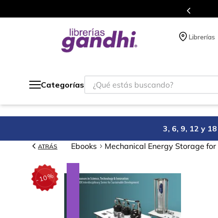
o México.
Programa de benefi
Librerías
¿Qué estás buscando?
Categorías
3, 6, 9, 12 y 
Ebooks
Mechanical Energy Storage fo
ATRÁS
%
10
-