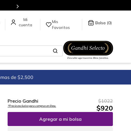
Más de 5 millones de títulos en nuestra tienda en línea.
Mis
a
0
Favoritos
imas de $2,500
Precio Gandhi
$
1022
$
920
*Precio exclusivo para compras en línea.
Agregar a mi bolsa