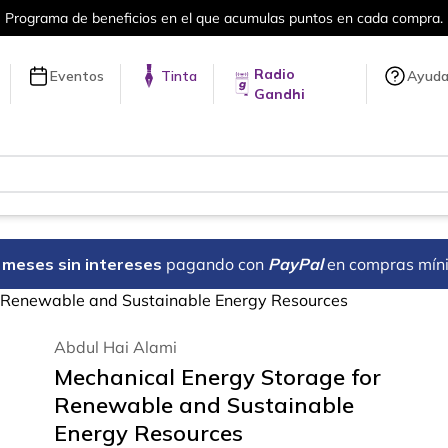
cios en el que acumulas puntos en cada compra.
Radio
Eventos
Tinta
Ayud
Gandhi
18 meses sin intereses
pagando con
PayPal
en compras mín
r Renewable and Sustainable Energy Resources
Abdul Hai Alami
Mechanical Energy Storage for
Renewable and Sustainable
Energy Resources