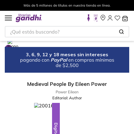
Más de 5 millones de títulos en nuestra tienda en línea.
¿Qué estás buscando?
3, 6, 9, 12 y 18 meses sin intereses
pagando con
PayPal
en compras mínimas
de $2,500
Medieval People By Eileen Power
Power Eileen
Editorial:
Author
Digital