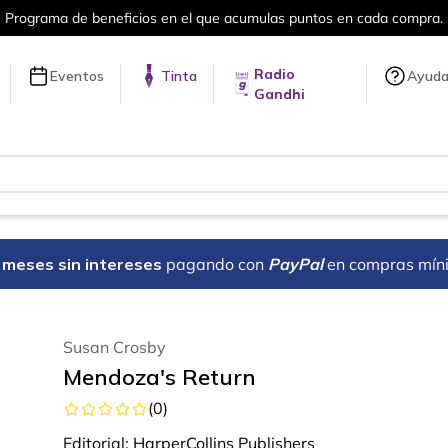
Programa de beneficios en el que acumulas puntos en cada compra.
Radio
Eventos
Tinta
Ayud
Gandhi
18 meses sin intereses
pagando con
PayPal
en compras mín
Susan Crosby
Mendoza's Return
(
0
)
Editorial:
HarperCollins Publishers