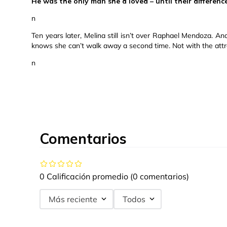
He was the only man she’d loved – until their differenc
n
Ten years later, Melina still isn’t over Raphael Mendoza.
knows she can’t walk away a second time. Not with the attra
n
Comentarios
0 Calificación promedio
(0 comentarios)
Más reciente
Todos