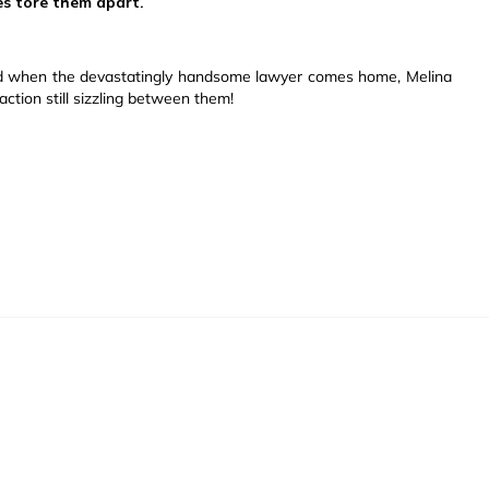
es tore them apart.
 And when the devastatingly handsome lawyer comes home, Melina
ction still sizzling between them!