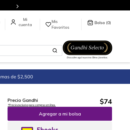
Mis
a
0
Favoritos
imas de $2,500
$
74
Precio Gandhi
*Precio exclusivo para compras en línea.
Agregar a mi bolsa