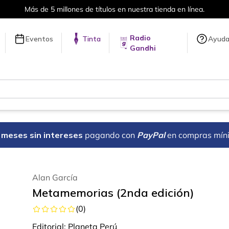
Más de 5 millones de títulos en nuestra tienda en línea.
Radio
Eventos
Tinta
Ayud
Gandhi
18 meses sin intereses
pagando con
PayPal
en compras mín
Alan García
Metamemorias (2nda edición)
(
0
)
Editorial:
Planeta Perú