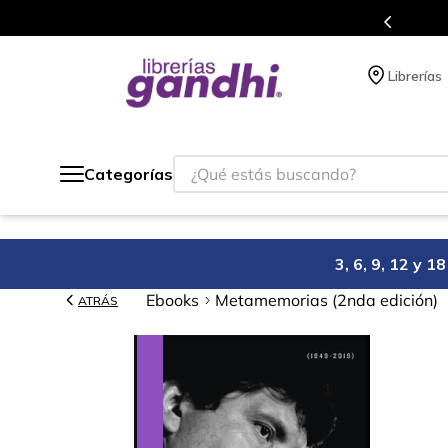
s en el que acumulas puntos en cada compra.
Librerías
¿Qué estás buscando?
Categorías
3, 6, 9, 12 y 
Ebooks
Metamemorias (2nda edición)
ATRÁS