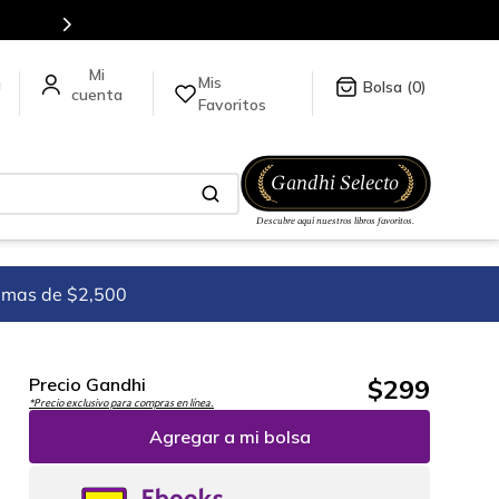
Mis
a
0
Favoritos
imas de $2,500
$
299
Precio Gandhi
*Precio exclusivo para compras en línea.
Agregar a mi bolsa