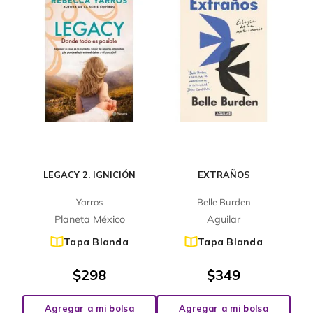
LEGACY 2. IGNICIÓN
EXTRAÑOS
Yarros
Belle Burden
Planeta México
Aguilar
Tapa Blanda
Tapa Blanda
$
298
$
349
Agregar a mi bolsa
Agregar a mi bolsa