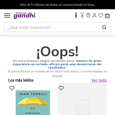
Más de 5 millones de títulos en nuestra tienda en línea.
¿Qué estás buscando?
¡Oops!
No encontramos ningún resultado para "
mexico-la-gran-
esperanza-un-estado-eficaz-para-una-democracia-de-
resultados
"
Te presentamos un listado de los libros más leídos y recomendados en
Gandhi
Los más leídos
Ver todo