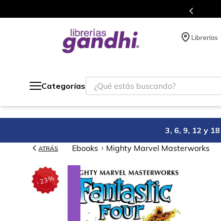
Programa de beneficios en 
Librerías
¿Qué estás buscando?
Categorías
3, 6, 9, 12 y 
Ebooks
Mighty Marvel Masterworks
ATRÁS
%
23
-