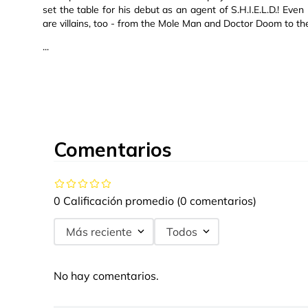
set the table for his debut as an agent of S.H.I.E.L.D.! E
are villains, too - from the Mole Man and Doctor Doom to th
...
Comentarios
0 Calificación promedio
(0 comentarios)
Más reciente
Todos
No hay comentarios.