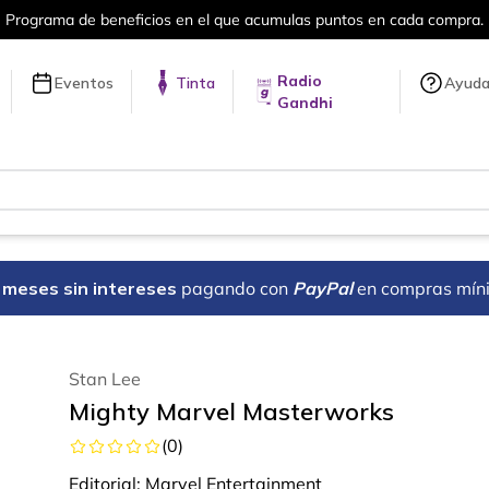
el que acumulas puntos en cada compra.
Radio
Eventos
Tinta
Ayud
Gandhi
18 meses sin intereses
pagando con
PayPal
en compras mín
Stan Lee
Mighty Marvel Masterworks
(
0
)
Editorial:
Marvel Entertainment