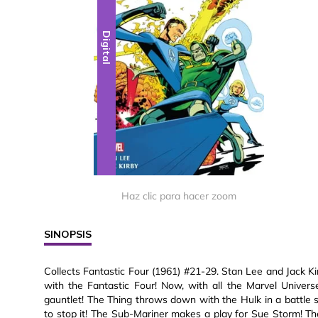
Digital
Haz clic para hacer zoom
SINOPSIS
Collects Fantastic Four (1961) #21-29. Stan Lee and Jack Ki
with the Fantastic Four! Now, with all the Marvel Universe
gauntlet! The Thing throws down with the Hulk in a battle
to stop it! The Sub-Mariner makes a play for Sue Storm! Th