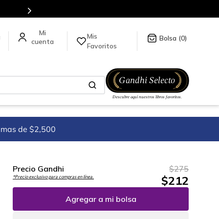
Más de 5 millones de títulos en nuestra tienda en línea.
Mis
a
0
Favoritos
imas de $2,500
Precio Gandhi
$
275
$
212
*Precio exclusivo para compras en línea.
Agregar a mi bolsa