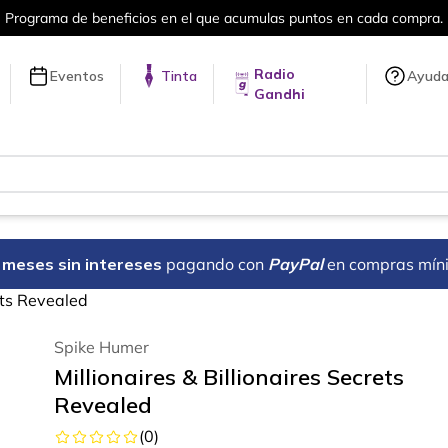
puntos en cada compra.
Más de 5 millon
Radio
Eventos
Tinta
Ayud
Gandhi
18 meses sin intereses
pagando con
PayPal
en compras mín
rets Revealed
Spike Humer
Millionaires & Billionaires Secrets
Revealed
(
0
)