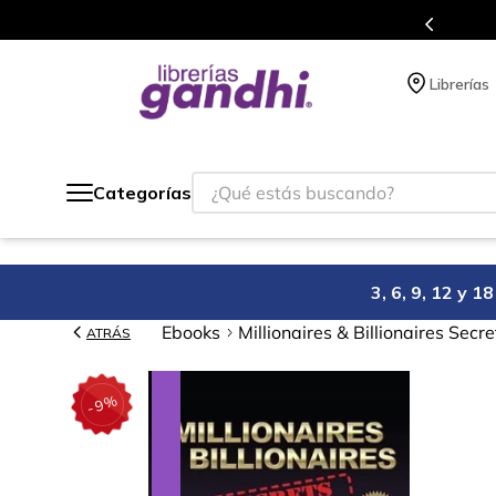
Programa de beneficios en el que acumulas 
Librerías
¿Qué estás buscando?
Categorías
3, 6, 9, 12 y 
Ebooks
Millionaires & Billionaires Sec
ATRÁS
%
9
-