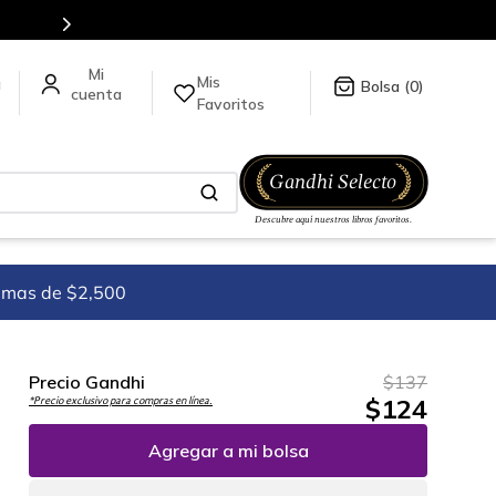
es de títulos en nuestra tienda en línea.
Mis
a
0
Favoritos
imas de $2,500
Precio Gandhi
$
137
$
124
*Precio exclusivo para compras en línea.
Agregar a mi bolsa