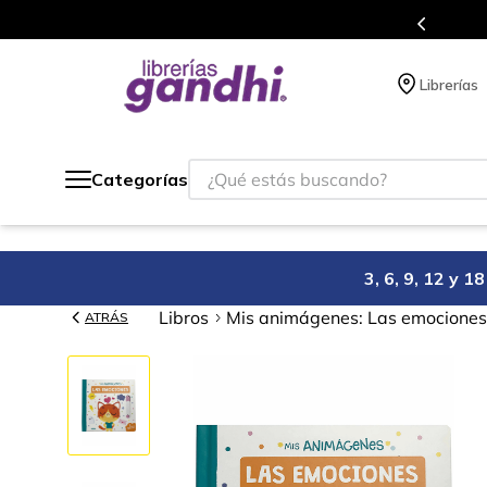
s en el que acumulas puntos en cada compra.
Librerías
¿Qué estás buscando?
Categorías
3, 6, 9, 12 y 
Libros
Mis animágenes: Las emociones
ATRÁS