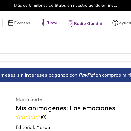
Más de 5 millones de títulos en nuestra tienda en línea.
Eventos
Tinta
Ayuda
Radio Gandhi
18 meses sin intereses
pagando con
PayPal
en compras mín
Marta Sorte
Mis animágenes: Las emociones
(
0
)
Editorial:
Auzou