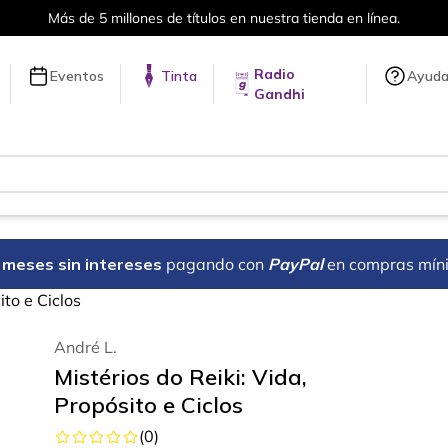
Más de 5 millones de títulos en nuestra tienda en línea.
Radio
Eventos
Tinta
Ayud
Gandhi
18 meses sin intereses
pagando con
PayPal
en compras mín
ito e Ciclos
André L.
Mistérios do Reiki: Vida,
Propósito e Ciclos
(
0
)