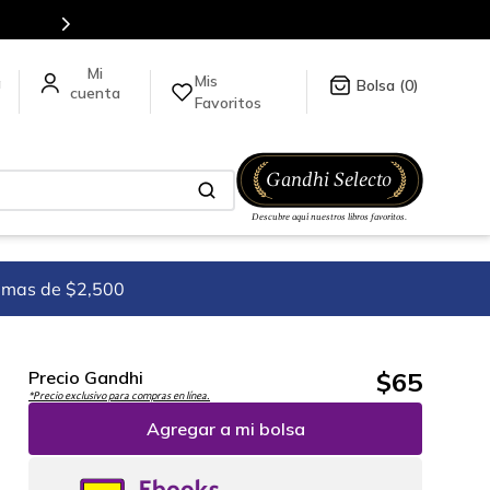
Mis
a
0
Favoritos
imas de $2,500
$
65
Precio Gandhi
*Precio exclusivo para compras en línea.
Agregar a mi bolsa