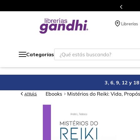
s en el que acumulas puntos en cada compra.
Librerías
¿Qué estás buscando?
Categorías
3, 6, 9, 12 y 
Ebooks
Mistérios do Reiki: Vida, Propós
ATRÁS