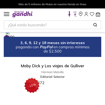
Más de 5 millones de títulos en nuestra tienda en línea.
¿Qué estás buscando?
3, 6, 9, 12 y 18 meses sin intereses
pagando con
PayPal
en compras mínimas
de $2,500
Moby Dick y Los viajes de Gulliver
Herman Melville
Editorial:
Selector
%
10
-