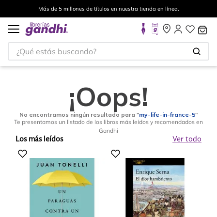
Más de 5 millones de títulos en nuestra tienda en línea.
¿Qué estás buscando?
¡Oops!
No encontramos ningún resultado para "
my-life-in-france-5
"
Te presentamos un listado de los libros más leídos y recomendados en
Gandhi
Los más leídos
Ver todo