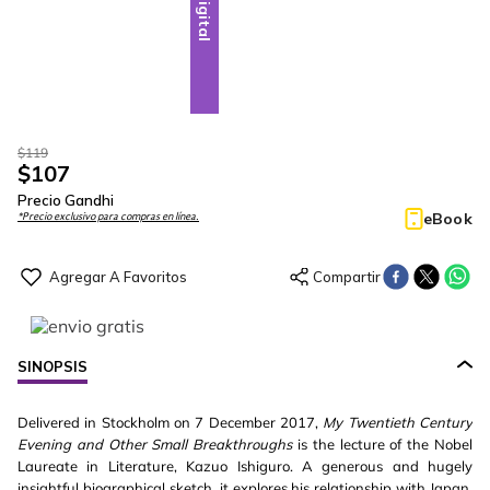
Digital
$
119
$
107
Precio Gandhi
eBook
*Precio exclusivo para compras en línea.
SINOPSIS
Delivered in Stockholm on 7 December 2017,
My Twentieth Century
Evening and Other Small Breakthroughs
is the lecture of the Nobel
Laureate in Literature, Kazuo Ishiguro. A generous and hugely
insightful biographical sketch, it explores his relationship with Japan,