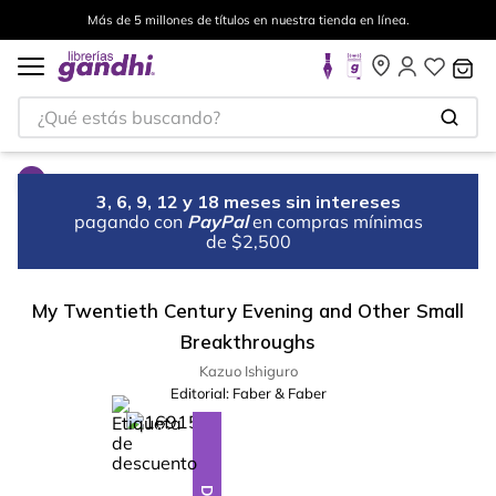
Más de 5 millones de títulos en nuestra tienda en línea.
¿Qué estás buscando?
3, 6, 9, 12 y 18 meses sin intereses
pagando con
PayPal
en compras mínimas
de $2,500
My Twentieth Century Evening and Other Small
Breakthroughs
Kazuo Ishiguro
Editorial:
Faber & Faber
%
10
-