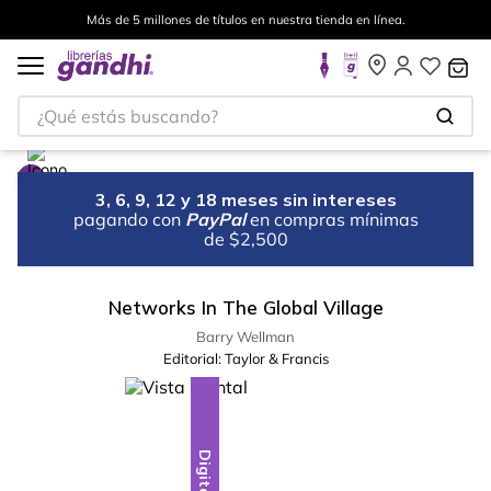
Más de 5 millones de títulos en nuestra tienda en línea.
¿Qué estás buscando?
3, 6, 9, 12 y 18 meses sin intereses
pagando con
PayPal
en compras mínimas
de $2,500
Networks In The Global Village
Barry Wellman
Editorial:
Taylor & Francis
Digital