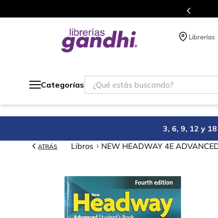
s en el que acumulas puntos en cada compra.
Librerías
¿Qué estás buscando?
Categorías
3, 6, 9, 12 y 
Libros
NEW HEADWAY 4E ADVANCED S
ATRÁS