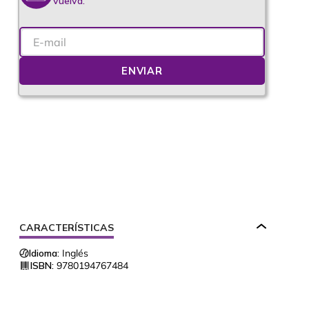
vuelva.
ENVIAR
CARACTERÍSTICAS
Idioma:
Inglés
ISBN:
9780194767484