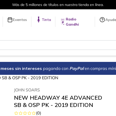
Más de 5 millones de títulos en nuestra tienda en línea.
Radio
Eventos
Tinta
Ayud
Gandhi
18 meses sin intereses
pagando con
PayPal
en compras mín
B & OSP PK - 2019 EDITION
JOHN SOARS
NEW HEADWAY 4E ADVANCED
SB & OSP PK - 2019 EDITION
(
0
)