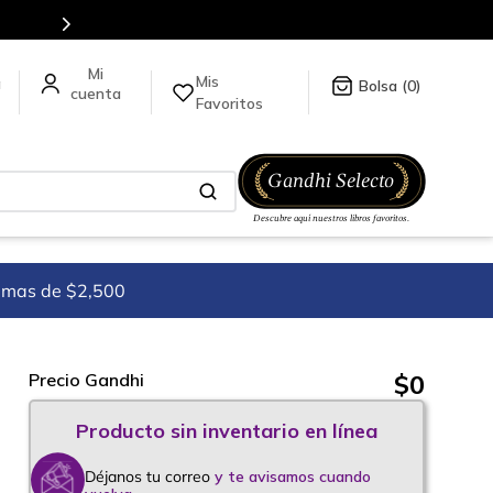
Mis
a
0
Favoritos
imas de $2,500
$
0
Precio Gandhi
Déjanos tu correo
y te avisamos cuando