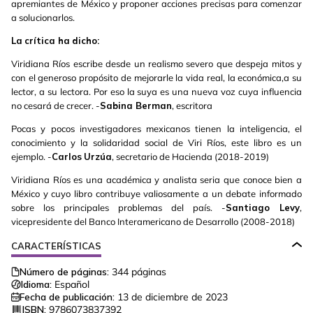
apremiantes de México y proponer acciones precisas para comenzar
a solucionarlos.
La
crítica
ha
dicho
:
Viridiana Ríos escribe desde un realismo severo que despeja mitos y
con el generoso propósito de mejorarle la vida real, la económica,a su
lector, a su lectora. Por eso la suya es una nueva voz cuya influencia
no cesará de crecer. -
Sabina Berman
, escritora
Pocas y pocos investigadores mexicanos tienen la inteligencia, el
conocimiento y la solidaridad social de Viri Ríos, este libro es un
ejemplo. -
Carlos
Urzúa
, secretario de Hacienda (2018-2019)
Viridiana Ríos es una académica y analista seria que conoce bien a
México y cuyo libro contribuye valiosamente a un debate informado
sobre los principales problemas del país. -
Santiago Levy
,
vicepresidente del Banco Interamericano de Desarrollo (2008-2018)
CARACTERÍSTICAS
Número de páginas:
344
páginas
Idioma:
Español
Fecha de publicación:
13 de diciembre de 2023
ISBN:
9786073837392