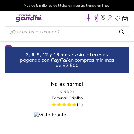
Más de 5 millones de títulos en nuestra tienda en línea.
¿Qué estás buscando?
3, 6, 9, 12 y 18 meses sin intereses
pagando con
PayPal
en compras mínimas
de $2,500
No es normal
Viri Ríos
Editorial:
Grijalbo
(
1
)