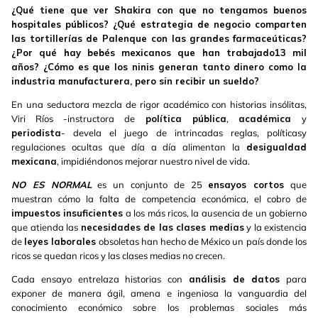
¿Qué tiene que ver Shakira con que no tengamos buenos
hospitales públicos? ¿Qué estrategia de negocio comparten
las tortillerías de Palenque con las grandes
farmaceúticas
?
¿Por qué hay bebés mexicanos que han trabajado13 mil
años? ¿Cómo es que los ninis generan tanto dinero como la
industria manufacturera, pero sin recibir un sueldo?
En una seductora mezcla de rigor académico con historias insólitas,
Viri Ríos -instructora de
política pública
,
académica
y
periodista
- devela el juego de intrincadas reglas, políticasy
regulaciones ocultas que día a día alimentan la
desigualdad
mexicana
, impidiéndonos mejorar nuestro nivel de vida.
NO ES NORMAL
es un conjunto de 25
ensayos cortos
que
muestran cómo la falta de competencia económica, el cobro de
impuestos insuficientes
a los más ricos, la ausencia de un gobierno
que atienda las
necesidades de las clases medias
y la existencia
de
leyes laborales
obsoletas han hecho de México un país donde los
ricos se quedan ricos y las clases medias no crecen.
Cada ensayo entrelaza historias con
análisis de datos
para
exponer de manera ágil, amena e ingeniosa la vanguardia del
conocimiento económico sobre los problemas sociales más