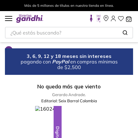
Más de 5 millones de títulos en nuestra tienda en línea.
¿Qué estás buscando?
3, 6, 9, 12 y 18 meses sin intereses
pagando con
PayPal
en compras mínimas
de $2,500
No queda más que viento
Gerardo Andrade.
Editorial:
Seix Barral Colombia
Digital