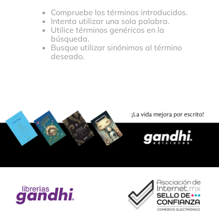
Compruebe los términos introducidos.
Intenta utilizar una sola palabra.
Utilice términos genéricos en la
búsqueda.
Busque utilizar sinónimos al término
deseado.