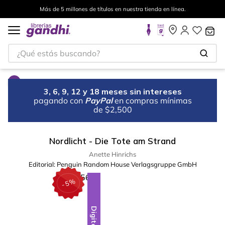
Más de 5 millones de títulos en nuestra tienda en línea.
¿Qué estás buscando?
3, 6, 9, 12 y 18 meses sin intereses
pagando con
PayPal
en compras mínimas
de $2,500
Nordlicht - Die Tote am Strand
Anette Hinrichs
Editorial:
Penguin Random House Verlagsgruppe GmbH
%
5
-
Digital