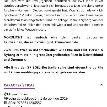
Die Tote wird als Liva Jrgensen identifiziert, die zwlf Jahre zuvor
spurlos verschwand. Jetzt stellt sich heraus, dass Liva jahrelang unter
falschem Namen in Deutschland gelebt hat. Was ist damals wirklich
geschehen? Vibeke Boisen, gerade frisch als Leiterin der Flensburger
Mordkommission angetreten, und ihr Kollege Rasmus Nyborg von der
dnischen Polizei rollen den alten Fall wieder auf und stechen damit in
ein gefhrliches Wespennest ...
NORDLICHT ist einfach eine der besten deutschen
Krimireihen, die es aktuell gibt. krimi-couch.de
Zwei Ermittler so unterschiedlich wie Ebbe und Flut: Boisen &
Nyborg ermitteln in grenzübergreifenden Fllen in Deutschland
und Dnemark.
Alle Bnde der SPIEGEL-Bestsellerreihe sind eigenstndige Flle
und knnen unabhngig voneinander gelesen werden.
...
CARACTERÍSTICAS
Idioma:
Inglés
Fecha de publicación:
1 de abril de 2019
ISBN:
9783641236557