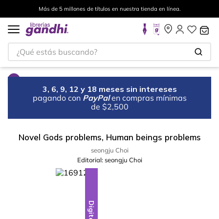
Más de 5 millones de títulos en nuestra tienda en línea.
¿Qué estás buscando?
3, 6, 9, 12 y 18 meses sin intereses
pagando con
PayPal
en compras mínimas
de $2,500
Novel Gods problems, Human beings problems
seongju Choi
Editorial:
seongju Choi
Digital