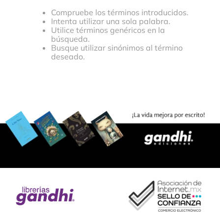
Compruebe los términos introducidos.
Intenta utilizar una sola palabra.
Utilice términos genéricos en la
búsqueda.
Busque utilizar sinónimos al término
deseado.