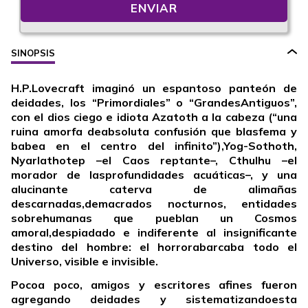
ENVIAR
SINOPSIS
H.P.Lovecraft imaginó un espantoso panteón de
deidades, los “Primordiales” o “GrandesAntiguos”,
con el dios ciego e idiota Azatoth a la cabeza (“una
ruina amorfa deabsoluta confusión que blasfema y
babea en el centro del infinito”),Yog-Sothoth,
Nyarlathotep –el Caos reptante–, Cthulhu –el
morador de lasprofundidades acuáticas–, y una
alucinante caterva de alimañas
descarnadas,demacrados nocturnos, entidades
sobrehumanas que pueblan un Cosmos
amoral,despiadado e indiferente al insignificante
destino del hombre: el horrorabarcaba todo el
Universo, visible e invisible.
Pocoa poco, amigos y escritores afines fueron
agregando deidades y sistematizandoesta