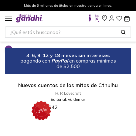
Más de 5 millones de títulos en nuestra tienda en línea.
¿Qué estás buscando?
3, 6, 9, 12 y 18 meses sin intereses
pagando con
PayPal
en compras mínimas
de $2,500
Nuevos cuentos de los mitos de Cthulhu
H. P. Lovecraft
Editorial:
Valdemar
%
25
-