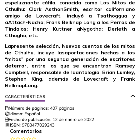
espeluznante cáfila, conocida como Los Mitos de
Cthulhu: Clark AsthonSmith, escritor californiano
amigo de Lovecraft, incluyó a Tsathoggua y
aAttach-Nacha; Frank Belknap Long a los Perros de
Tíndalos; Henry Kuttner aNygotha; Derleth a
Cthugha, etc.
Lapresente selección, Nuevos cuentos de los mitos
de Cthulhu, incluye lasaportaciones hechas a los
“mitos” por una segunda generación de escritores
deterror, entre los que se encuentran Ramsey
Campbell, responsable de laantología, Brian Lumley,
Stephen King, además de Lovecraft y Frank
BelknapLong.
CARACTERÍSTICAS
Número de páginas:
407
páginas
Idioma:
Español
Fecha de publicación:
12 de enero de 2022
ISBN:
9788477029243
Comentarios