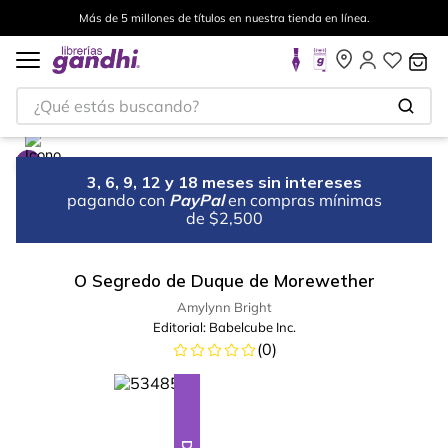
Más de 5 millones de títulos en nuestra tienda en línea.
¿Qué estás buscando?
3, 6, 9, 12 y 18 meses sin intereses
pagando con
PayPal
en compras mínimas
de $2,500
O Segredo de Duque de Morewether
Amylynn Bright
Editorial:
Babelcube Inc.
(
0
)