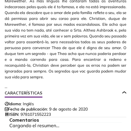
Morewether. As más línguas lhe contaram todas as aventuras
indecorosas pelas quais ele é to famoso, e ela no está impressionada.
Quando ela descobre que o amor dele pela família reflete o seu, ela se
dá permisso para abrir seu corao para ele. Christian, duque de
Morewether, é famoso por seus modos escandalosos. Ele acha que
sua vida no tem nada, até conhecer a Srta. Althea Ashbrook e, pela
primeira vez em sua vida, ele se v sem palavras. Quando seu passado
voltar para assombrá-lo, sero necessários todos os seus poderes de
persuaso para convencer Thea de que ele é digno de seu amor. O
duque tem um segredo - que Thea acha que nunca poderia perdoar
e a manda correndo para casa. Para encontrar a redeno e
reconquistá-la, Christian deve perceber que os erros no podem ser
ignorados para sempre. Os segredos que voc guarda podem mudar
sua vida para sempre.
...
CARACTERÍSTICAS
Idioma:
Inglés
Fecha de publicación:
9 de agosto de 2020
ISBN:
9781071552223
Comentarios
Cargando el resumen…