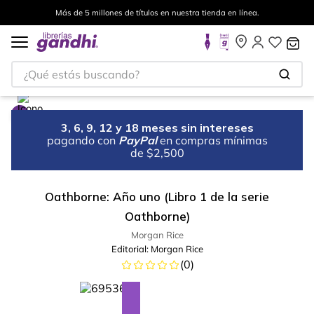
Más de 5 millones de títulos en nuestra tienda en línea.
¿Qué estás buscando?
3, 6, 9, 12 y 18 meses sin intereses
pagando con
PayPal
en compras mínimas
de $2,500
Oathborne: Año uno (Libro 1 de la serie
Oathborne)
Morgan Rice
Editorial:
Morgan Rice
(
0
)