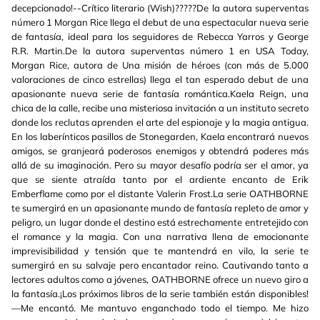
decepcionado!--Crítico literario (Wish)?????De la autora superventas
número 1 Morgan Rice llega el debut de una espectacular nueva serie
de fantasía, ideal para los seguidores de Rebecca Yarros y George
R.R. Martin.De la autora superventas número 1 en USA Today,
Morgan Rice, autora de Una misión de héroes (con más de 5.000
valoraciones de cinco estrellas) llega el tan esperado debut de una
apasionante nueva serie de fantasía romántica.Kaela Reign, una
chica de la calle, recibe una misteriosa invitación a un instituto secreto
donde los reclutas aprenden el arte del espionaje y la magia antigua.
En los laberínticos pasillos de Stonegarden, Kaela encontrará nuevos
amigos, se granjeará poderosos enemigos y obtendrá poderes más
allá de su imaginación. Pero su mayor desafío podría ser el amor, ya
que se siente atraída tanto por el ardiente encanto de Erik
Emberflame como por el distante Valerin Frost.La serie OATHBORNE
te sumergirá en un apasionante mundo de fantasía repleto de amor y
peligro, un lugar donde el destino está estrechamente entretejido con
el romance y la magia. Con una narrativa llena de emocionante
imprevisibilidad y tensión que te mantendrá en vilo, la serie te
sumergirá en su salvaje pero encantador reino. Cautivando tanto a
lectores adultos como a jóvenes, OATHBORNE ofrece un nuevo giro a
la fantasía.¡Los próximos libros de la serie también están disponibles!
—Me encantó. Me mantuvo enganchado todo el tiempo. Me hizo