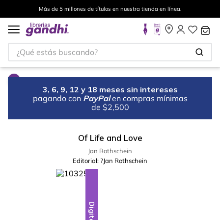
Más de 5 millones de títulos en nuestra tienda en línea.
¿Qué estás buscando?
3, 6, 9, 12 y 18 meses sin intereses
pagando con
PayPal
en compras mínimas
de $2,500
Of Life and Love
Jan Rothschein
Editorial:
?Jan Rothschein
Digital