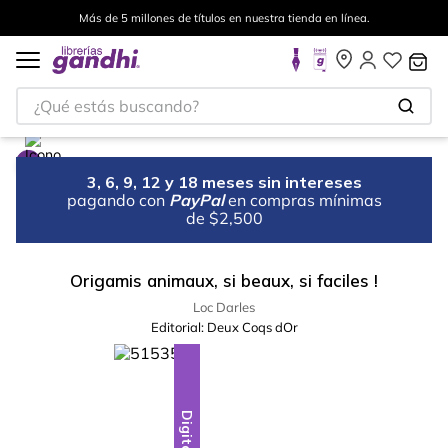
Más de 5 millones de títulos en nuestra tienda en línea.
¿Qué estás buscando?
3, 6, 9, 12 y 18 meses sin intereses
pagando con
PayPal
en compras mínimas
de $2,500
Origamis animaux, si beaux, si faciles !
Loc Darles
Editorial:
Deux Coqs dOr
Digital