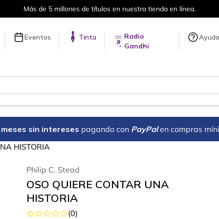
Más de 5 millones de títulos en nuestra tienda en línea.
Radio
Eventos
Tinta
Ayud
Gandhi
18 meses sin intereses
pagando con
PayPal
en compras mín
NA HISTORIA
Philip C. Stead
OSO QUIERE CONTAR UNA
HISTORIA
(
0
)