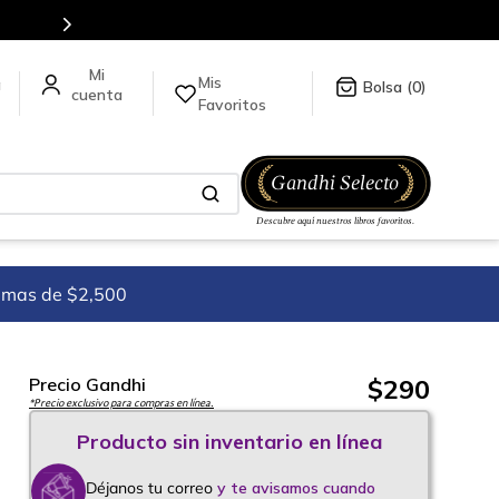
Mis
a
0
Favoritos
imas de $2,500
$
290
Precio Gandhi
*Precio exclusivo para compras en línea.
Déjanos tu correo
y te avisamos cuando