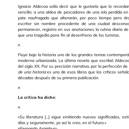
Ignacio Aldecoa solía decir que le gustaría que lo record
sencillo: a una aldea de pescadores de una isla perdida en
yate naufragado que alterarán, por poco tiempo pero dram
escritor sin nombre procedente de una ciudad desconoc
permanecer, registra en sus anotaciones la rutina diaria d
que una tragedia pone fin al desenfreno de los turistas.
n
Fluye bajo la historia uno de los grandes temas contemporá
moderna urbanizada. La última novela que escribió Aldeco
del siglo XX. Por su precisión narrativa, por la perfección d
de una historia
es uno de esos libros que los críticos seña
décadas después de su primera publicación.
n
La crítica ha dicho:
n
«Su literatura [...] sigue emitiendo nuevos significados, 
días y seguramente, yo así lo creo, en el futuro.»
nFernando Aramburu