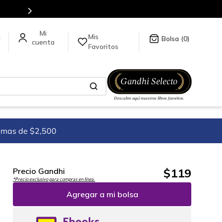
Mis
a
0
Favoritos
imas de $2,500
$
119
Precio Gandhi
*Precio exclusivo para compras en línea.
Agregar a mi bolsa