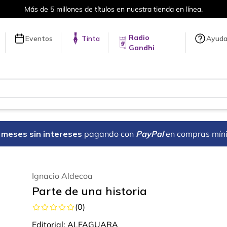
Envíos a todo el mundo, para más información da click
aquí
.
Radio
Eventos
Tinta
Ayud
Gandhi
18 meses sin intereses
pagando con
PayPal
en compras mín
Ignacio Aldecoa
Parte de una historia
(
0
)
Editorial:
ALFAGUARA