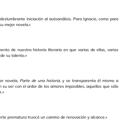
eslumbrante iniciación al autoanálisis. Para Ignacio, como para
su mejor novela.»
nto de nuestra historia literaria en que varias de ellas, varios
de su talento.»
jor novela,
Parte de una
historia,
y se transparenta él mismo a
 su ser con el ardor de los amores imposibles, aquellos que sólo
r.»
rte prematura truncó un camino de renovación y alcance.»