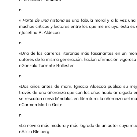
n
«
Parte de una historia
es una fábula moral y a la vez una d
muchos críticos y lectores entre los que me incluyo, ésta es 
nJosefina R. Aldecoa
n
«Una de las carreras literarias más fascinantes en un mome
autores de la misma generación, hacían afirmación vigorosa 
nGonzalo Torrente Ballester
n
«Dos años antes de morir, Ignacio Aldecoa publica su me
través de una añoranza que con los años había arraigado en
se rescatan convirtiéndolos en literatura: la añoranza del ma
nCarmen Martín Gaite
n
«La novela más madura y más lograda de un autor cuya mue
nAlicia Bleiberg