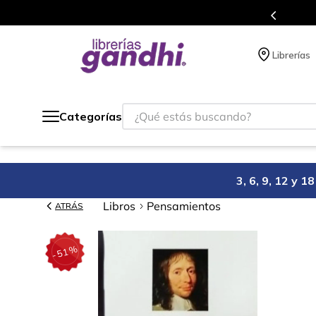
compra.
Más de 5 millones de títulos en
Librerías
¿Qué estás buscando?
Categorías
3, 6, 9, 12 y 
Libros
Pensamientos
ATRÁS
%
51
-