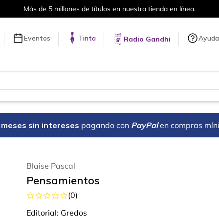
 nuestra tienda en línea.
Envíos a 
Eventos
Tinta
Ayuda
Radio Gandhi
18 meses sin intereses
pagando con
PayPal
en compras mín
Blaise Pascal
Pensamientos
(
0
)
Editorial:
Gredos