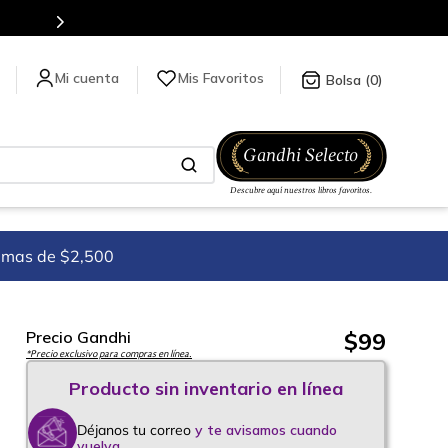
todo el mundo, para más información da click
aquí
.
Mis Favoritos
0
imas de $2,500
$
99
Precio Gandhi
*Precio exclusivo para compras en línea.
Déjanos tu correo
y te avisamos cuando
vuelva.