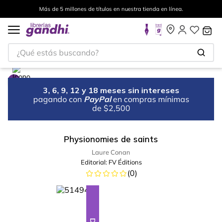
Más de 5 millones de títulos en nuestra tienda en línea.
¿Qué estás buscando?
3, 6, 9, 12 y 18 meses sin intereses
pagando con
PayPal
en compras mínimas
de $2,500
Physionomies de saints
Laure Conan
Editorial:
FV Éditions
(
0
)