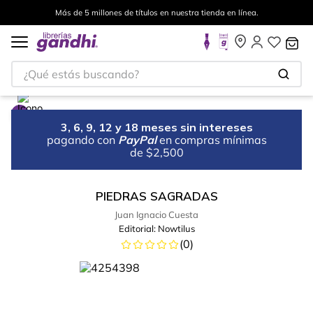
Más de 5 millones de títulos en nuestra tienda en línea.
¿Qué estás buscando?
3, 6, 9, 12 y 18 meses sin intereses
pagando con
PayPal
en compras mínimas
de $2,500
PIEDRAS SAGRADAS
Juan Ignacio Cuesta
Editorial:
Nowtilus
(
0
)