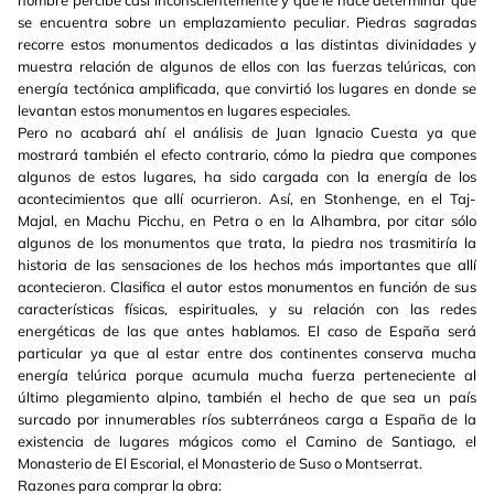
hombre percibe casi inconscientemente y que le hace determinar que
se encuentra sobre un emplazamiento peculiar. Piedras sagradas
recorre estos monumentos dedicados a las distintas divinidades y
muestra relación de algunos de ellos con las fuerzas telúricas, con
energía tectónica amplificada, que convirtió los lugares en donde se
levantan estos monumentos en lugares especiales.
Pero no acabará ahí el análisis de Juan Ignacio Cuesta ya que
mostrará también el efecto contrario, cómo la piedra que compones
algunos de estos lugares, ha sido cargada con la energía de los
acontecimientos que allí ocurrieron. Así, en Stonhenge, en el Taj-
Majal, en Machu Picchu, en Petra o en la Alhambra, por citar sólo
algunos de los monumentos que trata, la piedra nos trasmitiría la
historia de las sensaciones de los hechos más importantes que allí
acontecieron. Clasifica el autor estos monumentos en función de sus
características físicas, espirituales, y su relación con las redes
energéticas de las que antes hablamos. El caso de España será
particular ya que al estar entre dos continentes conserva mucha
energía telúrica porque acumula mucha fuerza perteneciente al
último plegamiento alpino, también el hecho de que sea un país
surcado por innumerables ríos subterráneos carga a España de la
existencia de lugares mágicos como el Camino de Santiago, el
Monasterio de El Escorial, el Monasterio de Suso o Montserrat.
Razones para comprar la obra: