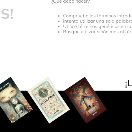
¿Qué debo hacer?
S!
Compruebe los términos introdu
Intenta utilizar una sola palabr
Utilice términos genéricos en l
Busque utilizar sinónimos al t