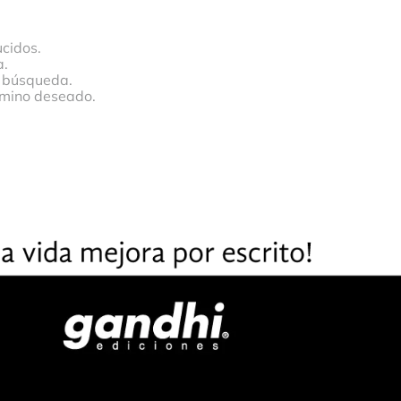
cidos.
a.
a búsqueda.
érmino deseado.