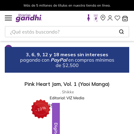
Más de 5 millones de títulos en nuestra tienda en línea.
¿Qué estás buscando?
3, 6, 9, 12 y 18 meses sin intereses
pagando con
PayPal
en compras mínimas
de $2,500
Pink Heart Jam, Vol. 1 (Yaoi Manga)
. Shikke
Editorial:
VIZ Media
%
10
-
Digital
Digital