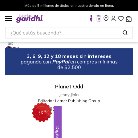
Más de 5 millones de títulos en nuestra tienda en línea.
¿Qué estás buscando?
3, 6, 9, 12 y 18 meses sin intereses
pagando con
PayPal
en compras mínimas
de $2,500
Planet Odd
Jenny Jinks
Editorial:
Lerner Publishing Group
%
10
-
Digital