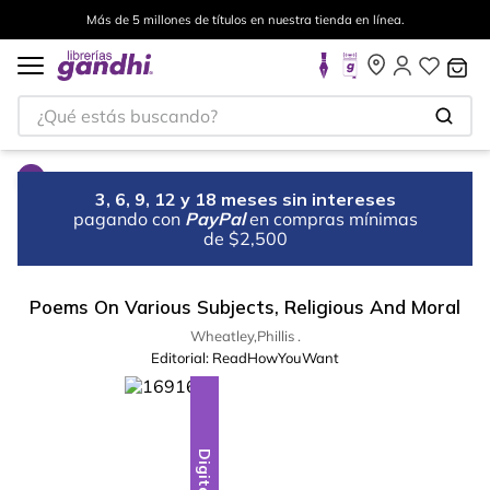
Más de 5 millones de títulos en nuestra tienda en línea.
¿Qué estás buscando?
3, 6, 9, 12 y 18 meses sin intereses
pagando con
PayPal
en compras mínimas
de $2,500
Poems On Various Subjects, Religious And Moral
Wheatley,Phillis .
Editorial:
ReadHowYouWant
Digital