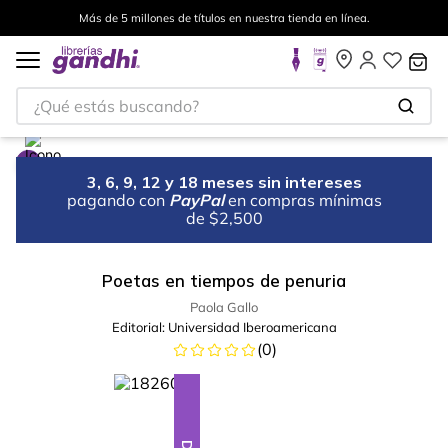
Más de 5 millones de títulos en nuestra tienda en línea.
¿Qué estás buscando?
3, 6, 9, 12 y 18 meses sin intereses
pagando con
PayPal
en compras mínimas
de $2,500
Poetas en tiempos de penuria
Paola Gallo
Editorial:
Universidad Iberoamericana
(
0
)