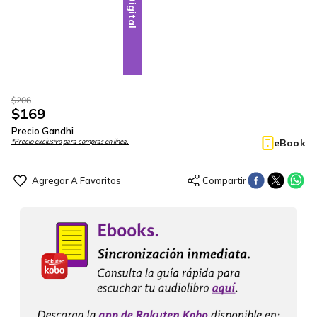
Digital
$
206
$
169
Precio Gandhi
eBook
*Precio exclusivo para compras en línea.