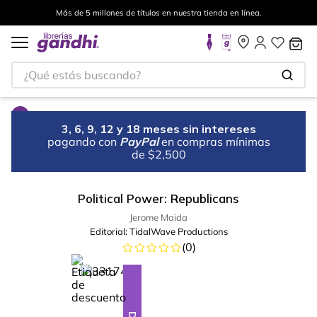
Más de 5 millones de títulos en nuestra tienda en línea.
¿Qué estás buscando?
3, 6, 9, 12 y 18 meses sin intereses
pagando con
PayPal
en compras mínimas
de $2,500
Political Power: Republicans
Jerome Maida
Editorial:
TidalWave Productions
(
0
)
%
18
-