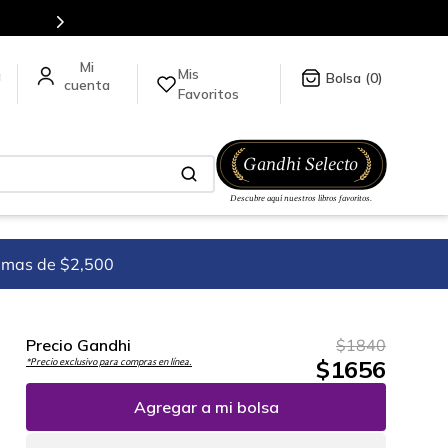
5 millones de títulos en nuestra tienda en línea.
Mis
a
0
Favoritos
imas de $2,500
Precio Gandhi
$
1840
$
1656
*Precio exclusivo para compras en línea.
Agregar a mi bolsa