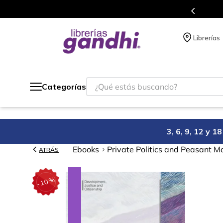
Programa de beneficios en el que ac
Librerías
¿Qué estás buscando?
Categorías
3, 6, 9, 12 y 
Ebooks
Private Politics and Peasant Mo
ATRÁS
%
10
-