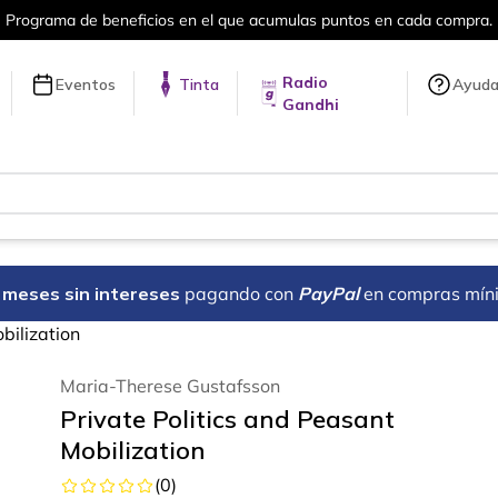
umulas puntos en cada compra.
Más de 
Radio
Eventos
Tinta
Ayud
Gandhi
18 meses sin intereses
pagando con
PayPal
en compras mín
bilization
Maria-Therese Gustafsson
Private Politics and Peasant
Mobilization
(
0
)