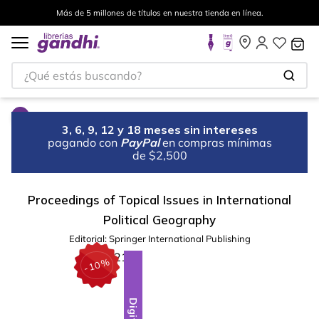
Más de 5 millones de títulos en nuestra tienda en línea.
¿Qué estás buscando?
3, 6, 9, 12 y 18 meses sin intereses
pagando con
PayPal
en compras mínimas
de $2,500
Proceedings of Topical Issues in International
Political Geography
Editorial:
Springer International Publishing
%
10
-
Digital