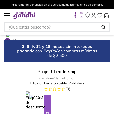
Programa de beneficios en el que acumulas puntos en cada compra.
¿Qué estás buscando?
3, 6, 9, 12 y 18 meses sin intereses
pagando con
PayPal
en compras mínimas
de $2,500
Project Leadership
Jayashree Venkatraman
Editorial:
Berrett-Koehler Publishers
(
0
)
%
28
-