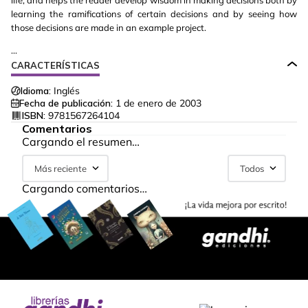
life, and helps the reader develop wisdom in making decisions both by
learning the ramifications of certain decisions and by seeing how
those decisions are made in an example project.
...
CARACTERÍSTICAS
Idioma:
Inglés
Fecha de publicación:
1 de enero de 2003
ISBN:
9781567264104
Comentarios
Cargando el resumen…
Más reciente
Todos
Cargando comentarios…