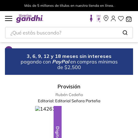
Más de 5 millones de títulos en nuestra tienda en línea.
¿Qué estás buscando?
3, 6, 9, 12 y 18 meses sin intereses
pagando con
PayPal
en compras mínimas
de $2,500
Provisión
Rubén Cedeño
Editorial:
Editorial Señora Porteña
Digital